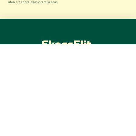
utan att andra ekosystem skadas.
Hedvägen 43
794 93 Orsa
0250-41900
070-5280723
erik.bergkvist@skogselit.se
Om företaget
Vår verksamhet
Kontaktinformation
COPYRIGHT © 2017