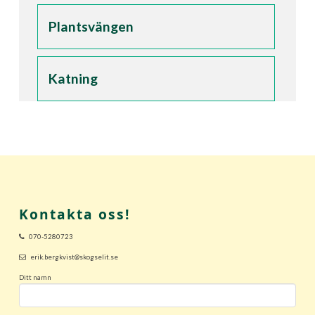
Plantsvängen
Katning
Visa fler
Kontakta oss!
070-5280723
erik.bergkvist@skogselit.se
Ditt namn